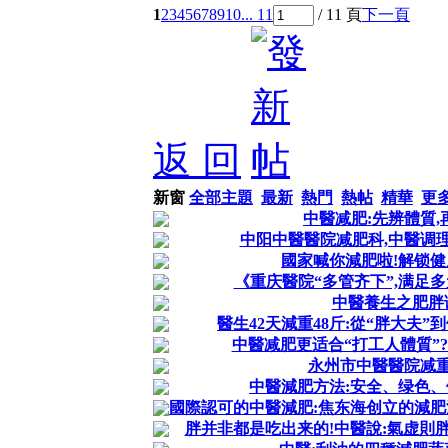
1
2
3
4
5
6
7
8
9
10
... 11
/ 11 頁
下一頁
返 回
新窗
全部主題
最新
熱門
熱帖
精華
更
中醫减肥:先辨體質,
中阳中醫醫院减肥科,中醫调
國家喊你減肥啦!解锁
《重庆醫院“多管齐下”,满足
中醫養生之肥胖
醫生42天減重48斤:從“胖大夫
中醫减肥更适合“打工人體質”
永州市中醫醫院减
中醫減肥方法:安全、绿色
國際認可的中醫減肥:焦东海创立的減
胖并非都是吃出来的!中醫說:氣虚則胖