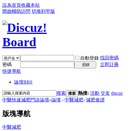
設為首頁
收藏本站
開啟輔助訪問
切換到窄版
找回密碼
自動登錄
密碼
立即註冊
登錄
快捷導航
論壇
BBS
搜索
熱搜:
活動
交友
discuz
搜索
中醫快速減肥門診論壇
»
論壇
›
中醫減肥
›
減肥食譜
版塊導航
中醫減肥