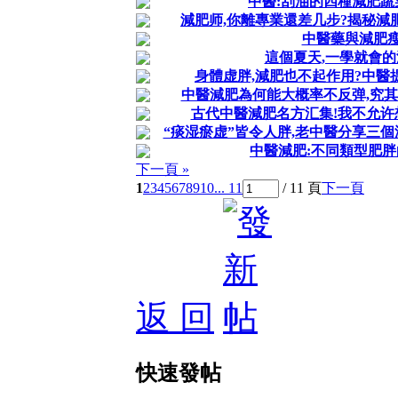
中醫:刮油的四種減肥蔬
減肥师,你離專業還差几步?揭秘減
中醫藥與減肥
這個夏天,一學就會
身體虚胖,減肥也不起作用?中醫
中醫減肥為何能大概率不反弹,究其
古代中醫減肥名方汇集!我不允许
“痰湿瘀虚”皆令人胖,老中醫分享三個
中醫減肥:不同類型肥
下一頁 »
1
2
3
4
5
6
7
8
9
10
... 11
/ 11 頁
下一頁
返 回
快速發帖