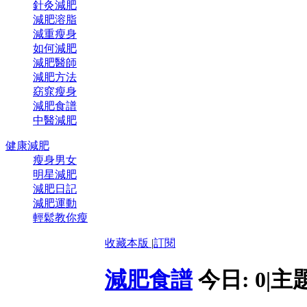
針灸減肥
減肥溶脂
減重瘦身
如何減肥
減肥醫師
減肥方法
窈窕瘦身
減肥食譜
中醫減肥
健康減肥
瘦身男女
明星減肥
減肥日記
減肥運動
輕鬆教你瘦
收藏本版
|
訂閱
減肥食譜
今日:
0
|
主